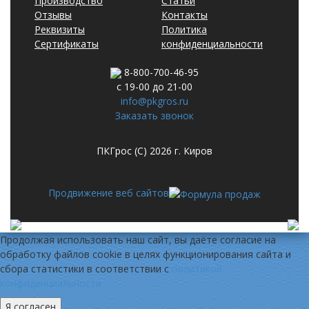
Производство
Статьи
Отзывы
Контакты
Реквизиты
Политика
Сертификаты
конфиденциальности
8-800-700-46-95
с 19-00 до 21-00
info@pkgros.ru
Заказать звонок
ПКГрос (С) 2026 г. Киров
Продвижение веб сайтов
Продолжая использовать наш сайт, вы даёте согласие на
обработку файлов cookie в целях функционирования сайта и
сбора статистики в соответствии с
политикой
конфиденциальности
Я согласен